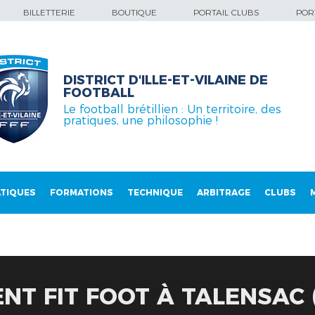
BILLETTERIE
BOUTIQUE
PORTAIL CLUBS
PORT
DISTRICT D'ILLE-ET-VILAINE DE
FOOTBALL
Le football brétillien : Un territoire, des
pratiques, une philosophie !
TIQUES
FORMATIONS
TECHNIQUE
ARBITRAGE
CLUBS
T FIT FOOT À TALENSAC (