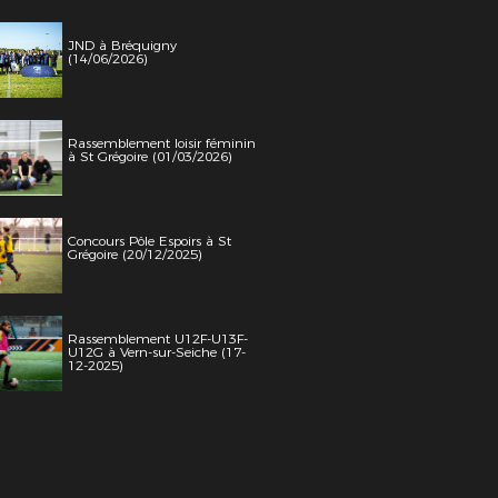
JND à Bréquigny
(14/06/2026)
Rassemblement loisir féminin
à St Grégoire (01/03/2026)
Concours Pôle Espoirs à St
Grégoire (20/12/2025)
Rassemblement U12F-U13F-
U12G à Vern-sur-Seiche (17-
12-2025)