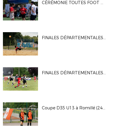
CÉRÉMONIE TOUTES FOOT À CLAIREFONTAINE (05/07/2025)
FINALES DÉPARTEMENTALES BEACH SOCCER (25/05/25)
FINALES DÉPARTEMENTALES JEUNES FÉMININES À BOURG-DES-COMPTES (24/05/25)
Coupe D35 U13 à Romillé (24/05/2025)