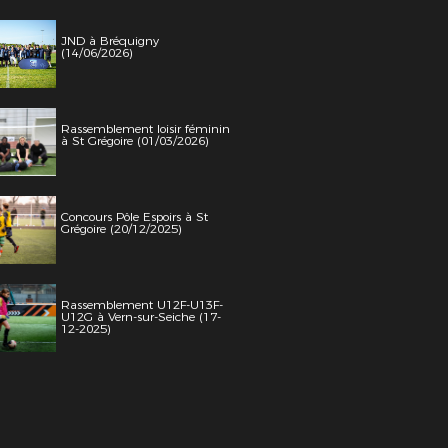
JND à Bréquigny
(14/06/2026)
Rassemblement loisir féminin
à St Grégoire (01/03/2026)
Concours Pôle Espoirs à St
Grégoire (20/12/2025)
Rassemblement U12F-U13F-
U12G à Vern-sur-Seiche (17-
12-2025)