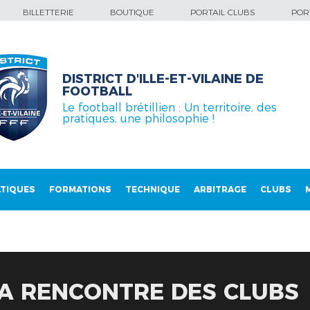
BILLETTERIE
BOUTIQUE
PORTAIL CLUBS
PORT
DISTRICT D'ILLE-ET-VILAINE DE
FOOTBALL
Le football brétillien : Un territoire, des
pratiques, une philosophie !
TIQUES
FORMATIONS
TECHNIQUE
ARBITRAGE
CLUBS
LA RENCONTRE DES CLUBS