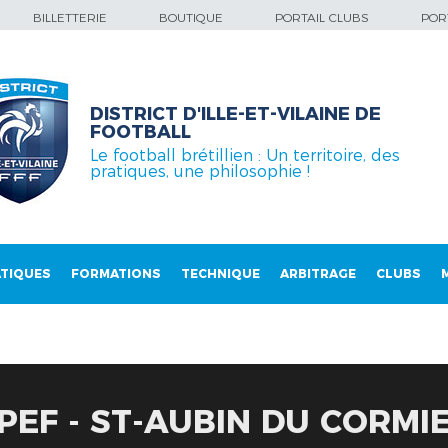
BILLETTERIE
BOUTIQUE
PORTAIL CLUBS
PORT
DISTRICT D'ILLE-ET-VILAINE DE
FOOTBALL
Le football brétillien : Un territoire, des
pratiques, une philosophie !
TIQUES
FORMATIONS
TECHNIQUE
ARBITRAGE
CLUBS
PEF - ST-AUBIN DU CORMI