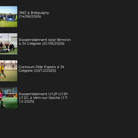
JND à Bréquigny
(14/06/2026)
Rassemblement loisir féminin
à St Grégoire (01/03/2026)
Concours Pôle Espoirs à St
Grégoire (20/12/2025)
Rassemblement U12F-U13F-
U12G à Vern-sur-Seiche (17-
12-2025)