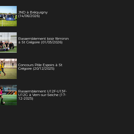
JND à Bréquigny
(14/06/2026)
Rassemblement loisir féminin
à St Grégoire (01/03/2026)
Concours Pôle Espoirs à St
Grégoire (20/12/2025)
Rassemblement U12F-U13F-
U12G à Vern-sur-Seiche (17-
12-2025)