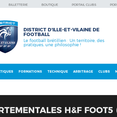
BILLETTERIE
BOUTIQUE
PORTAIL CLUBS
PORT
DISTRICT D'ILLE-ET-VILAINE DE
FOOTBALL
Le football brétillien : Un territoire, des
pratiques, une philosophie !
TIQUES
FORMATIONS
TECHNIQUE
ARBITRAGE
CLUBS
RTEMENTALES H&F FOOT5 (