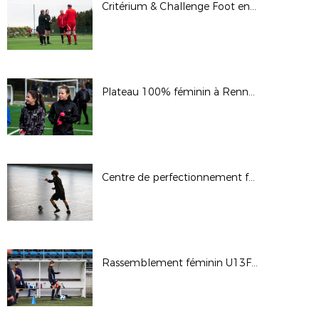
Critérium & Challenge Foot en Marchant à Vern (30/03/25)
Plateau 100% féminin à Rennes (16/02/2025)
Centre de perfectionnement futsal à Ker Lann (19/02/25)
Rassemblement féminin U13F-U14F à Noyal-Châtillon(18-19/02/25)