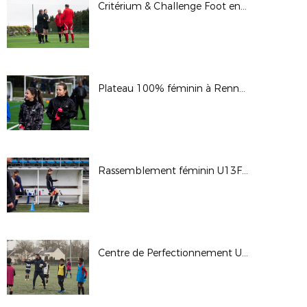
Critérium & Challenge Foot en Marchant à Vern (30/03/25)
Plateau 100% féminin à Rennes (16/02/2025)
Rassemblement féminin U13F-U14F à Noyal-Châtillon(18-19/02/25)
Centre de Perfectionnement U12 - Mordelles (12/02/2025)