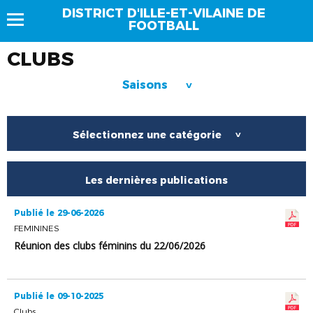
DISTRICT D'ILLE-ET-VILAINE DE
FOOTBALL
CLUBS
Saisons
>
Sélectionnez une catégorie
>
Les dernières publications
Publié le 29-06-2026
FEMININES
Réunion des clubs féminins du 22/06/2026
Publié le 09-10-2025
Clubs