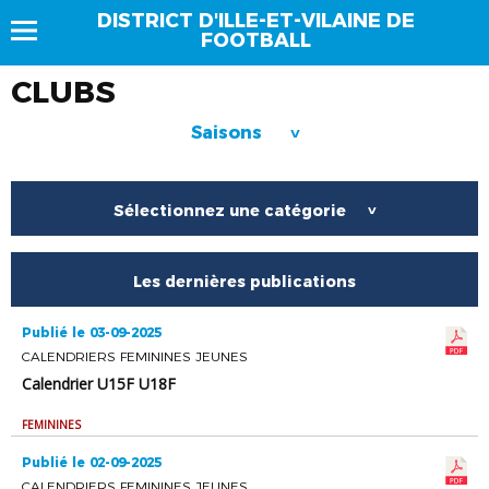
DISTRICT D'ILLE-ET-VILAINE DE
FOOTBALL
CLUBS
Saisons
>
Sélectionnez une catégorie
>
Les dernières publications
Publié le 03-09-2025
CALENDRIERS FEMININES JEUNES
Calendrier U15F U18F
FEMININES
Publié le 02-09-2025
CALENDRIERS FEMININES JEUNES