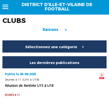
DISTRICT D'ILLE-ET-VILAINE DE
FOOTBALL
CLUBS
Saisons
>
Sélectionnez une catégorie
>
Les dernières publications
Publié le 05-09-2025
Jeunes à 11 (U14 à U18)
Réunion de Rentrée U15 à U18
JEUNES A 11