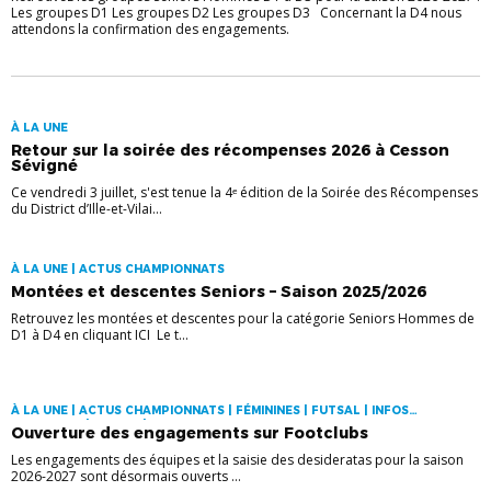
Les groupes D1 Les groupes D2 Les groupes D3 Concernant la D4 nous
attendons la confirmation des engagements.
À LA UNE
Retour sur la soirée des récompenses 2026 à Cesson
Sévigné
Ce vendredi 3 juillet, s'est tenue la 4ᵉ édition de la Soirée des Récompenses
du District d’Ille-et-Vilai...
À LA UNE | ACTUS CHAMPIONNATS
Montées et descentes Seniors – Saison 2025/2026
Retrouvez les montées et descentes pour la catégorie Seniors Hommes de
D1 à D4 en cliquant ICI Le t...
À LA UNE | ACTUS CHAMPIONNATS | FÉMININES | FUTSAL | INFOS
PRATIQUES | JEUNES | SENIORS
Ouverture des engagements sur Footclubs
Les engagements des équipes et la saisie des desideratas pour la saison
2026-2027 sont désormais ouverts ...