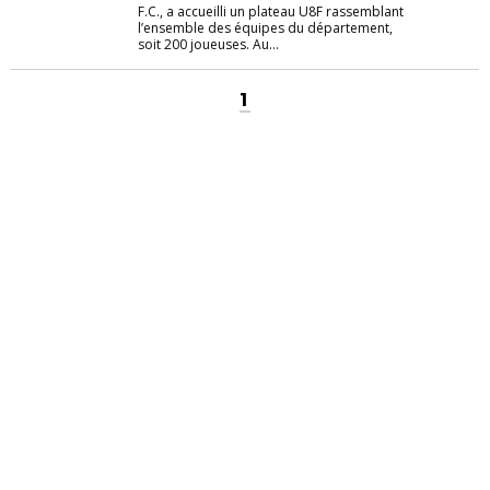
F.C., a accueilli un plateau U8F rassemblant
l’ensemble des équipes du département,
soit 200 joueuses. Au...
1