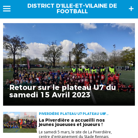
DISTRICT D'ILLE-ET-VILAINE DE
FOOTBALL
Retour sur le plateau U7 du
samedi 15 Avril 2023
PIVERDIÈRE PLATEAU U7 PLATEAU U8F
STADE RENNAIS U7 U8F
La Piverdière a accueilli nos
jeunes joueuses et joueurs !
Le samedi 5 mars, le site de La Piverdière,
centre d'entrainement du Stade Rennais