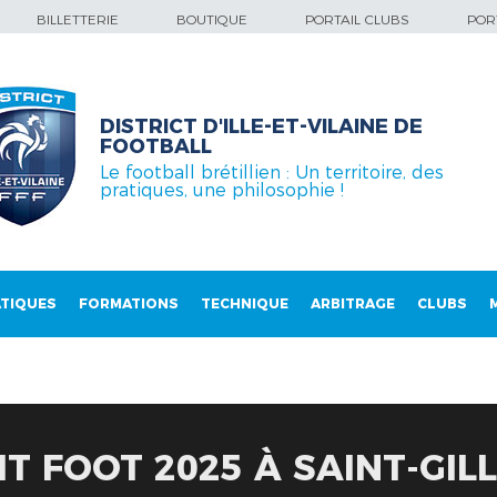
BILLETTERIE
BOUTIQUE
PORTAIL CLUBS
PORT
DISTRICT D'ILLE-ET-VILAINE DE
FOOTBALL
Le football brétillien : Un territoire, des
pratiques, une philosophie !
TIQUES
FORMATIONS
TECHNIQUE
ARBITRAGE
CLUBS
T FOOT 2025 À SAINT-GIL