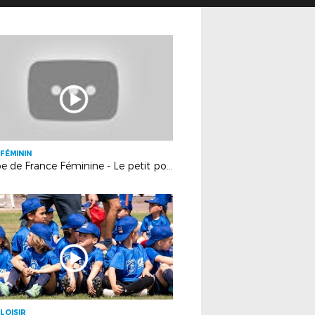
FÉMININ
Coupe de France Féminine - Le petit poucet breton (4e t) : ES Thorigné-Fouillard | HDC #1
LOISIR