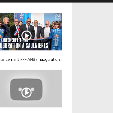
Co-financement FFF-ANS : inauguration du terrain Foot 5 à Saulnières