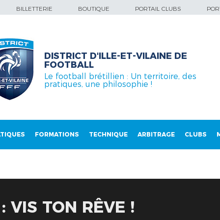
BILLETTERIE
BOUTIQUE
PORTAIL CLUBS
PORT
DISTRICT D'ILLE-ET-VILAINE DE
FOOTBALL
Le football brétillien : Un territoire, des
pratiques, une philosophie !
TIQUES
FORMATIONS
TECHNIQUE
ARBITRAGE
CLUBS
: VIS TON RÊVE !